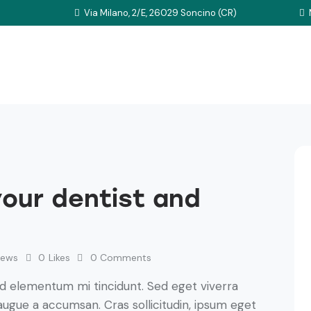
Via Milano, 2/E, 26029 Soncino (CR)
your dentist and
iews
0
Likes
0
Comments
ed elementum mi tincidunt. Sed eget viverra
augue a accumsan. Cras sollicitudin, ipsum eget