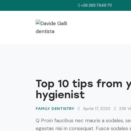
+39 389 7949 711
Top 10 tips from 
hygienist
Aprile 17, 2020
236
V
FAMILY DENTISTRY
Q Proin faucibus nec mauris a sodales, s
egestas nisi in consequat. Fusce sodales 