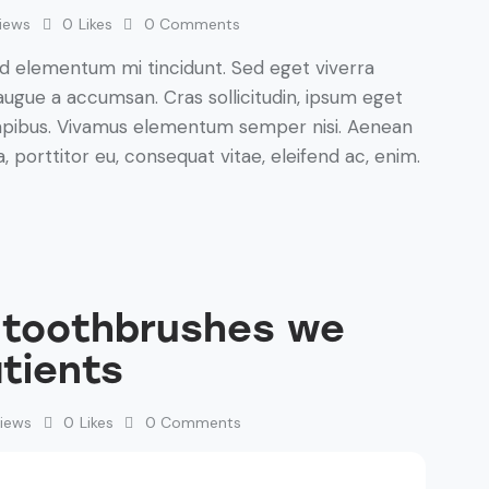
iews
0
Likes
0
Comments
ed elementum mi tincidunt. Sed eget viverra
augue a accumsan. Cras sollicitudin, ipsum eget
s dapibus. Vivamus elementum semper nisi. Aenean
a, porttitor eu, consequat vitae, eleifend ac, enim.
 toothbrushes we
tients
iews
0
Likes
0
Comments