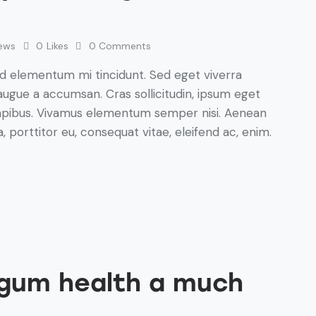
ews
0
Likes
0
Comments
ed elementum mi tincidunt. Sed eget viverra
augue a accumsan. Cras sollicitudin, ipsum eget
s dapibus. Vivamus elementum semper nisi. Aenean
a, porttitor eu, consequat vitae, eleifend ac, enim.
 gum health a much