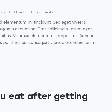
ews
0
Likes
0
Comments
ed elementum mi tincidunt. Sed eget viverra
augue a accumsan. Cras sollicitudin, ipsum eget
s dapibus. Vivamus elementum semper nisi. Aenean
a, porttitor eu, consequat vitae, eleifend ac, enim.
u eat after getting