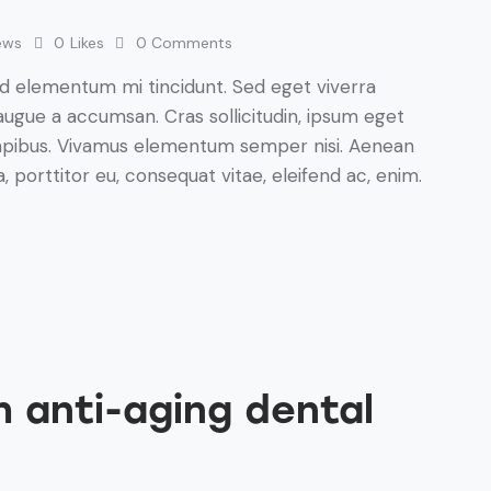
ews
0
Likes
0
Comments
ed elementum mi tincidunt. Sed eget viverra
augue a accumsan. Cras sollicitudin, ipsum eget
s dapibus. Vivamus elementum semper nisi. Aenean
a, porttitor eu, consequat vitae, eleifend ac, enim.
 anti-aging dental